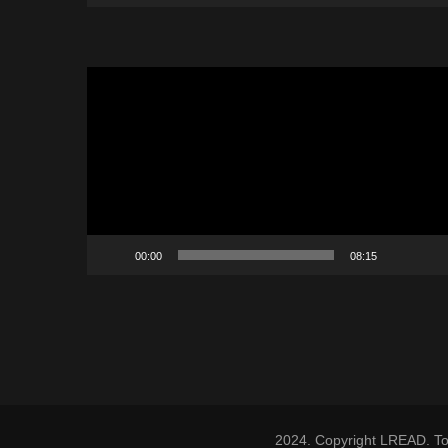
Lecteur
vidéo
00:00
08:15
2024. Copyright LREAD. Tou